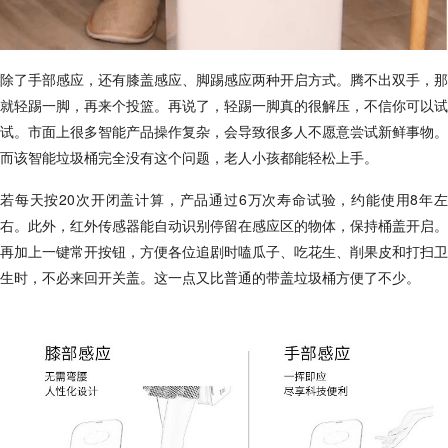
除了手部感应，还有膝盖感应、脚踢感应两种开启方式。腾不出双手，那
就轻踢一脚，再来个投篮。再说了，轻踢一脚真的很解压，不信你可以试
试。市面上很多智能产品操作复杂，会导致很多人不愿意尝试新鲜事物。
而该智能垃圾桶完全没有这个问题，老人小孩都能轻松上手。
若每天按20次开闭盖计算，产品通过6万次寿命试验，约能使用8年左
右。此外，红外传感器能自动识别停留在感应区的物体，保持桶盖开启。
再加上一键常开按钮，方便各位追剧时嗑瓜子、吃花生、削果皮和打扫卫
生时，不必来回开关盖。这一点又比普通的带盖垃圾桶方便了不少。