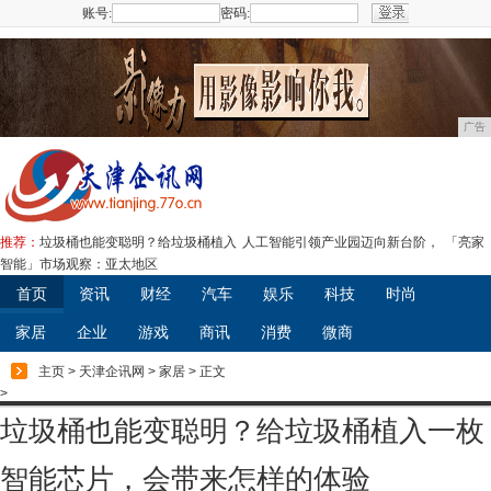
账号:
密码:
注册
广告
推荐：
垃圾桶也能变聪明？给垃圾桶植入
人工智能引领产业园迈向新台阶，
「亮家
智能」市场观察：亚太地区
首页
资讯
财经
汽车
娱乐
科技
时尚
家居
企业
游戏
商讯
消费
微商
主页
>
天津企讯网
>
家居
> 正文
>
垃圾桶也能变聪明？给垃圾桶植入一枚
智能芯片，会带来怎样的体验