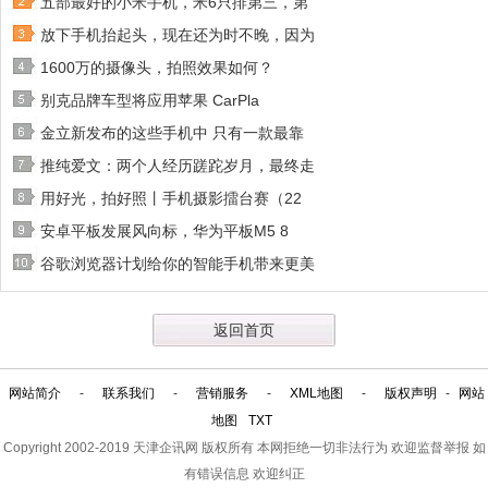
五部最好的小米手机，米6只排第三，第
放下手机抬起头，现在还为时不晚，因为
1600万的摄像头，拍照效果如何？
别克品牌车型将应用苹果 CarPla
金立新发布的这些手机中 只有一款最靠
推纯爱文：两个人经历蹉跎岁月，最终走
用好光，拍好照丨手机摄影擂台赛（22
安卓平板发展风向标，华为平板M5 8
谷歌浏览器计划给你的智能手机带来更美
返回首页
网站简介
-
联系我们
-
营销服务
-
XML地图
-
版权声明
-
网站
地图
TXT
Copyright 2002-2019
天津企讯网
版权所有 本网拒绝一切非法行为 欢迎监督举报 如
有错误信息 欢迎纠正