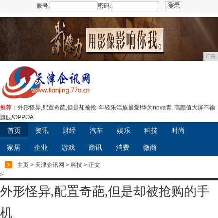
账号:
密码:
注册
广告
推荐：
外形怪异,配置奇葩,但是却被抢
年轻乐活族最爱!华为nova青
高颜值大屏不输
旗舰!OPPOA
首页
资讯
财经
汽车
娱乐
科技
时尚
家居
企业
游戏
商讯
消费
微商
主页
>
天津企讯网
>
科技
> 正文
>
外形怪异,配置奇葩,但是却被抢购的手
机