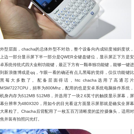
外型层面，chacha的总体外型不对劲，整个设备向内成轻度倾斜度状，
上边一部分显示屏下半一部分是QWER全键盘键位，显示屏正下方是安
卓系统传统式四大金刚功能键，最正下方有一颗单独功能键，能够一键进
到新浪微博或是qq，乍眼一看的确还有点儿黑莓的觉得，仅仅功能键比
黑莓大多数了。配备层面得话，htc chacha选用了高通芯片
MSM7227CPU，頻率为800Mhz，配用的也是安卓系统电脑操作系统，
机身内存为512MB 512MB，并选用了一块2.6英寸的触摸显示屏幕，屏
幕分辨率为480X320，用如今的目光看这方面显示屏那就是确实全屏幕
大果粒了。Chacha后背配用了一枚五百万清晰度的监控摄像头，适用对
焦并装有拍照闪光灯。