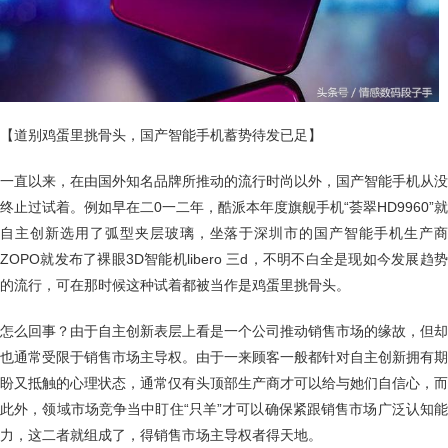
【道别鸡蛋里挑骨头，国产智能手机蓄势待发已足】
一直以来，在由国外知名品牌所推动的流行时尚以外，国产智能手机从没
终止过试着。例如早在二0一二年，酷派本年度旗舰手机“荟翠HD9960”就
自主创新选用了弧型夹层玻璃，坐落于深圳市的国产智能手机生产商
ZOPO就发布了裸眼3D智能机libero 三d，不明不白全是现如今发展趋势
的流行，可在那时候这种试着都被当作是鸡蛋里挑骨头。
怎么回事？由于自主创新表层上看是一个公司推动销售市场的缘故，但却
也通常受限于销售市场主导权。由于一来顾客一般都针对自主创新拥有期
盼又抵触的心理状态，通常仅有头顶部生产商才可以给与她们自信心，而
此外，领域市场竞争当中盯住“只羊”才可以确保紧跟销售市场广泛认知能
力，这二者就组成了，得销售市场主导权者得天地。