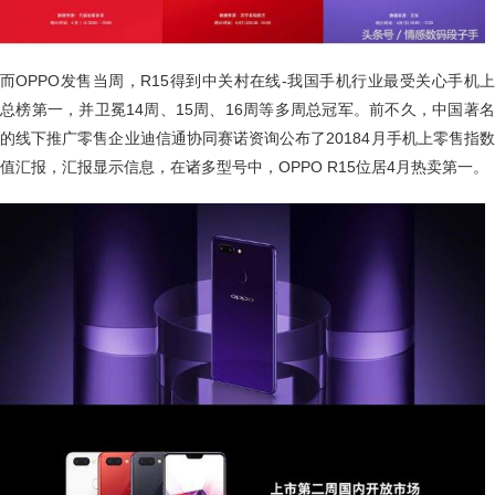
而OPPO发售当周，R15得到中关村在线-我国手机行业最受关心手机上
总榜第一，并卫冕14周、15周、16周等多周总冠军。前不久，中国著名
的线下推广零售企业迪信通协同赛诺资询公布了20184月手机上零售指数
值汇报，汇报显示信息，在诸多型号中，OPPO R15位居4月热卖第一。