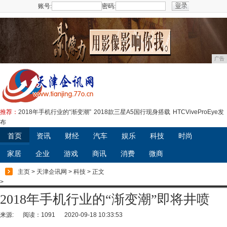
账号:
密码:
注册
广告
推荐：
2018年手机行业的“渐变潮”
2018款三星A5国行现身搭载
HTCViveProEye发
布
首页
资讯
财经
汽车
娱乐
科技
时尚
家居
企业
游戏
商讯
消费
微商
主页
>
天津企讯网
>
科技
> 正文
>
2018年手机行业的“渐变潮”即将井喷
来源:
阅读：1091
2020-09-18 10:33:53