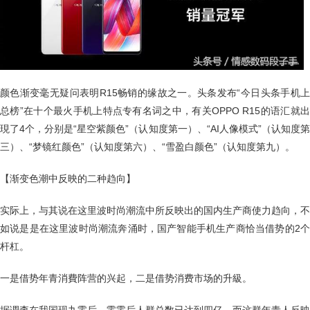
颜色渐变毫无疑问表明R15畅销的缘故之一。头条发布“今日头条手机上
总榜”在十个最火手机上特点专有名词之中，有关OPPO R15的语汇就出
現了4个，分别是“星空紫颜色”（认知度第一）、“AI人像模式”（认知度第
三）、“梦镜红颜色”（认知度第六）、“雪盈白颜色”（认知度第九）。
【渐变色潮中反映的二种趋向】
实际上，与其说在这里波时尚潮流中所反映出的国内生产商使力趋向，不
如说是是在这里波时尚潮流奔涌时，国产智能手机生产商恰当借势的2个
杆杠。
一是借势年青消費阵营的兴起，二是借势消费市场的升級。
据调查在我国现九零后、零零后人群总数已达到四亿，而这群年青人反映