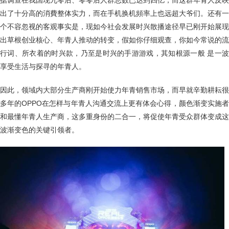
出了十分高的消費整体实力，而在手机换机頻率上也远超大爷们。还有一
个不容忽视的客观事实是，现如今社会发展时兴散播途径早已刚开始展现
出草根创业核心、年青人推动的转变，假如你仔细观查，你如今常说的流
行词、所衣着的时兴款，乃至是时兴的手游游戏，其知根源一般 是一波
享受生活与探寻的年青人。
因此，领域内大部分生产商刚开始使力年青销售市场，而早就辛勤耕耘很
多年的OPPO在怎样与年青人沟通交流上更有体会心得，颜色渐变实施者
和最懂年青人生产商，这多重身份的二合一，将促使年青受众群体变成这
波渐变色的关键引领者。