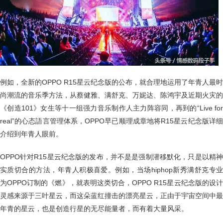
例如，全新的OPPO R15星云纪念版的公布，就合理地运用了年青人最时
尚潮流的音乐季方法，从蔡健雅、满舒克、万妮达、陈鸿宇及近期火灾的
《创造101》女生等十一组强力音乐制作人主力阵容同，再到的“Live for
real”的心态語言管理体系，OPPO早已顺理成章地将R15星云纪念版详细
介绍到年青人眼前。
OPPO针对R15星云纪念版的发布，并不是是强制潜移默化，只是以精神
实质切合的方法，年青人积极喜爱。例如，当场hiphop新秀满舒克专业
为OPPO订制的《燃》，就表明这类切合，OPPO R15星云纪念版的设计
灵感来源于三叶星云，而这朵蓝红撞击的漂亮星云，正由于宇宙空间中最
年青的星云，也是创造行星的无尽能量者，而有着大量风采。