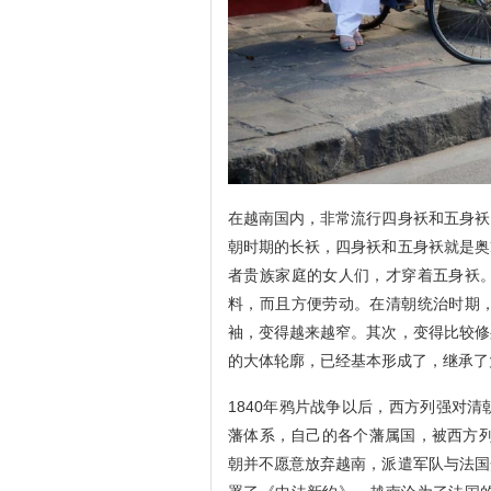
在越南国内，非常流行四身袄和五身袄
朝时期的长袄，四身袄和五身袄就是奥
者贵族家庭的女人们，才穿着五身袄
料，而且方便劳动。在清朝统治时期
袖，变得越来越窄。其次，变得比较修
的大体轮廓，已经基本形成了，继承了
1840年鸦片战争以后，西方列强对
藩体系，自己的各个藩属国，被西方列
朝并不愿意放弃越南，派遣军队与法国