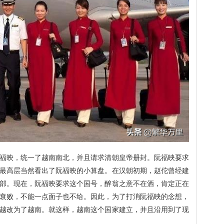
福映，统一了越南南北，并且请求清朝皇帝册封。阮福映要求
最高层当然看出了阮福映的小算盘。在汉朝初期，赵佗曾经建
部。现在，阮福映要求这个国号，醉翁之意不在酒，肯定正在
衰败，不能一点面子也不给。因此，为了打消阮福映的念想，
越改为了越南。就这样，越南这个国家建立，并且沿用到了现