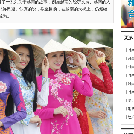
聊了一系列关于越南的故事，例如越南的经济发展、越南的人
服饰奥黛。认真的说，截至目前，在越南的大街上，仍然经
...
更多
【时
【时
【时
【时
【时
【时
【资
【消
【娱