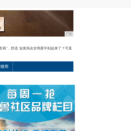
广告
睡衣风”，舒适
短发风在女明星中刮起来了？可某
微商