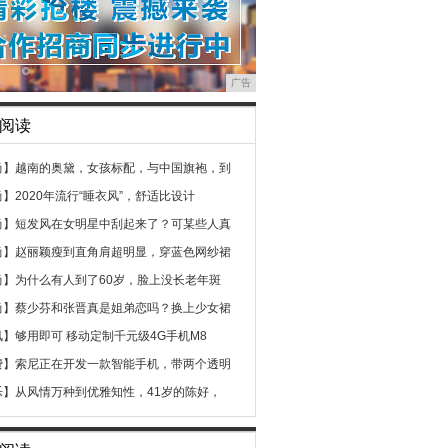
广告
阅读
尚】
越南的奥黛，女孩标配，与中国旗袍，到
尚】
2020年流行“睡衣风”，舒适比设计
尚】
短发风在女明星中刮起来了？可某些人真
尚】
赵丽颖瘦到直角肩超明显，穿蓝色网纱裙
尚】
为什么有人到了60岁，脸上没长老年斑
尚】
蔡少芬和张晋真是姐弟恋吗？换上少女裙
讯】
够用即可 移动定制千元级4G手机M8
费】
索尼正在开发一款智能手机，带两个透明
乐】
从风情万种到优雅知性，41岁的陈好，