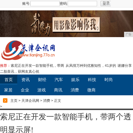
账号:
密码:
注册
广告
推荐：
索尼正在开发一款智能手机，带两
从风情万种到优雅知性，41岁的
谢娜分享
二胎喜讯，获网友真心祝
首页
资讯
财经
汽车
娱乐
科技
时尚
家居
企业
游戏
商讯
消费
微商
主页
>
天津企讯网
>
消费
> 正文
>
索尼正在开发一款智能手机，带两个透
明显示屏!