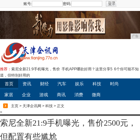
账号:
密码:
注册
广告
推荐：
索尼全新21:9手机曝光，售价
手机APP哪款好用？这里分享5
6个你可能不知
道，但特别好用的
首页
资讯
财经
汽车
娱乐
科技
时尚
家居
企业
游戏
商讯
消费
微商
主页
>
天津企讯网
>
科技
> 正文
>
索尼全新21:9手机曝光，售价2500元，
但配置有些尴尬