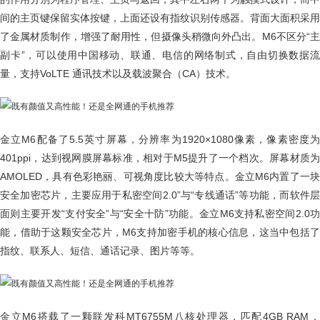
间的主页键保留实体按键，上面还设有指纹识别传感器。背面大面积采用
了金属材质制作，增强了耐用性，但摄像头稍微向外凸出。M6不区分“主
副卡”，可以使用中国移动、联通、电信的网络制式，自由切换数据流
量，支持VoLTE 通讯技术以及载波聚合（CA）技术。
金立M6配备了5.5英寸屏幕，分辨率为1920×1080像素，像素密度为
401ppi，达到视网膜屏幕标准，相对于M5提升了一个档次。屏幕材质为
AMOLED，具有色彩艳丽、可视角度比较大等特点。金立M6内置了一块
安全加密芯片，主要应用于私密空间2.0”与“专线通话”等功能，而软件层
面则主要开发“支付安全”与“安全十防”功能。金立M6支持私密空间2.0功
能，借助于这颗安全芯片，M6支持加密手机的核心信息，这当中包括了
指纹、联系人、短信、通话记录、图片等等。
金立M6搭载了一颗联发科MT6755M八核处理器，匹配4GB RAM，