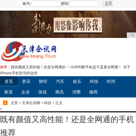
账号:
密码:
注册
广告
推荐：
既有颜值又高性能！还是全网通的
一分钟判断手机是不是真全网通！
关于
iPhone手机型号的这些
首页
资讯
财经
汽车
娱乐
科技
时尚
家居
企业
游戏
商讯
消费
微商
主页
>
天津企讯网
>
科技
> 正文
>
既有颜值又高性能！还是全网通的手机
推荐