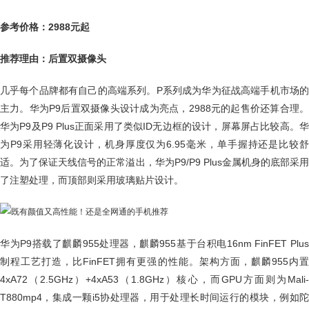
参考价格：2988元起
推荐理由：后置双摄像头
几乎每个品牌都有自己的高端系列。P系列成为华为征战高端手机市场的
主力。华为P9后置双摄像头设计成为亮点，2988元的起售价还算合理。
华为P9及P9 Plus正面采用了类似ID无边框的设计，屏幕屏占比较高。华
为P9采用轻薄化设计，机身厚度仅为6.95毫米，单手握持还是比较舒
适。为了保证天线信号的正常溢出，华为P9/P9 Plus金属机身的底部采用
了注塑处理，而顶部则采用玻璃贴片设计。
华为P9搭载了麒麟955处理器，麒麟955基于台积电16nm FinFET Plus
制程工艺打造，比FinFET拥有更强的性能。架构方面，麒麟955内置
4xA72（2.5GHz）+4xA53（1.8GHz）核心，而GPU方面则为Mali-
T880mp4，集成一颗i5协处理器，用于处理长时间运行的模块，例如陀