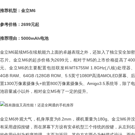
推荐机型：金立M6
参考价格：2699元起
推荐理由：5000mAh电池
金立M6延续M5在续航能力上面的卓越表现之外，还加入了独立安全加密
芯片。金立M6的起步价格为2699元，相对于M5的上市价格提高了400
元。金立M6的主要配置包括联发科MT6755M 1.8GHz(八核)处理器、
4GB RAM、64GB /128GB ROM、5.5英寸1080P高清AMOLED屏幕、后
置1300万像素摄像头+前置800万像素摄像头、Amigo3.5系统等，除了电
池容量减小以外，相对金立M5有了一定的提升。
金立M6外观大气，机身厚度为8.2mm，裸机重量为180g。金立M6并没
有采用虚拟按键，而在屏幕下方设有安卓机型三个传统的按键，从左到右
的作用分别为程序管理、主页与返回，其中左右两个为触摸式设计，而中