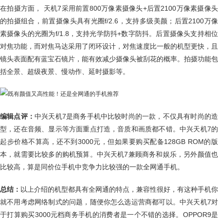
在拍摄方面， 天机7采用前置800万像素摄像头+后置2100万像素摄像头
的拍摄组合，前置摄像头具有光圈f/2.6，支持多级美颜；后置2100万像
素摄像头的光圈为f/1.8，支持光学防抖+数字防抖。后置摄像头支持相位
对焦功能，而对焦马达采用了闭环设计，对焦速度比一般的机型更快，且
镜头表面配有蓝宝石镜片，能有效减少摄像头被刮花的概率。拍摄功能包
括全景、超级夜景、慢动作、延时摄影等。
编辑点评：
中兴天机7是商务手机中比较时尚的一款，不仅具有时尚的
型，还在音频、显示等方面重点打造，音质和画质都不错。中兴天机7的
起步价格不算高，还不到3000元，但如果要购买配备128GB ROM的版
本，就需要比较多的购机预算。中兴天机7兼顾商务和娱乐，另外颜值也
比较高，算是同价位手机中竞争力比较强的一款全网通手机。
总结：
以上介绍的机型都具有全网通的特点，兼容性很好，有这种手机你
就不用考虑网络制式的问题，随便你怎么选运营商都可以。中兴天机7对
于打算购买3000元档商务手机的消费者是一个不错的选择。OPPOR9是