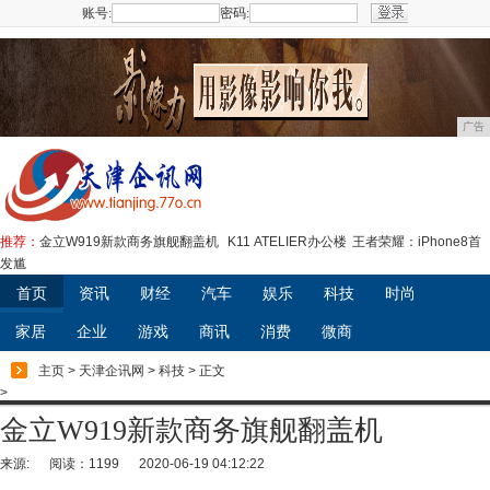
账号:
密码:
注册
广告
推荐：
金立W919新款商务旗舰翻盖机
K11 ATELIER办公楼
王者荣耀：iPhone8首
发尴
首页
资讯
财经
汽车
娱乐
科技
时尚
家居
企业
游戏
商讯
消费
微商
主页
>
天津企讯网
>
科技
> 正文
>
金立W919新款商务旗舰翻盖机
来源:
阅读：1199
2020-06-19 04:12:22