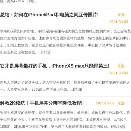
机；美高G3MA...[
详细
]
总结：如何在iPhone/iPad和电脑之间互传照片!
来源：
2021-03-03
苹果iOS系统的封闭性，使iOS设备在拥有强大的安全性和稳定性的同时，也让它在某
些方便性方面大打折扣。比如你可能会遇到这样的尴尬：想把电脑上的图片传到手机
上，但插上数据线，竟然发现不能直接拖到相机文件夹；手机拍了照片想传给朋友，
但发现身边没有数据线。...[
详细
]
它才是屏幕最好的手机，iPhoneXS max只能排第三!
来源：
2021-03-03
自从人类抛弃了键盘手机，进入智能手机时代，屏幕就变成了手机最重要的零部件之
一。人机交互体验，80%以上在屏幕上完成。...[
详细
]
解救2K续航！手机屏幕分辨率降低教程!
2021-03-02
来源：
智能手机发展的这些年，硬件主要以屏幕分辨率、处理器、摄像头进行升级换代，竞
争白热化的今天，手机在某些参数上甚至已经超越PC。比如屏幕分辨率，从720P、
1080P、2K标准再到最新的4K，早已过了人眼能查看到像素点的级别。解救2K续