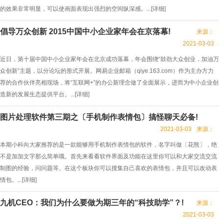
的效果非常明显，可以使画面表现出强烈的空间纵深感。...[
详细
]
倡导万众创新 2015中国中小企业家年会在京落幕!
来源：
2021-03-03
近日，第十届中国中小企业家年会在北京成功落幕，年会围绕“鼓劲大众创业，加油万
众创新”主题，以分论坛的形式开展。网易企业邮箱（qiye.163.com）作为主办方力
荐的合作伙伴亮相现场，将“互联网+”的办公新理念做了全面展示，进而为中小企业创
造新的发展生态提供平台。...[
详细
]
图片处理软件第三期之〔手机制作表情包〕搞怪聊天必备!
2021-03-03
来源：
本期小科向大家推荐的是一款能够用手机制作表情包的软件，名字叫做〔花熊〕，绝
不是加加文字那么简单哦。首先来看看软件界面及功能在这里你可以和大家交流交流
制图的经验，问问题等。在这个板块你可以搜集自己喜欢的表情包，并且可以改动表
情包。...[
详细
]
九机CEO：我们为什么要做为期三年的“科技助学”？!
来源：
2021-03-03