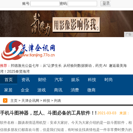
账号:
密码:
注册
广告
推荐：
邦德激光公益七年：从“让梦生长
从经验到数据驱动，药兜 AI
邂逅最美海
湾！2025奉贤海湾
首页
资讯
财经
汽车
娱乐
科技
时尚
家居
企业
游戏
商讯
消费
微商
主页
>
天津企讯网
>
科技
> 列表
手机斗图神器，怼人、斗图必备的工具软件！!
2021-03-03
来源：
软件名称：颜谈表情适用机型：安卓大家好。今天为大家介绍的是一款斗图软件，相
信很多朋友们都喜欢斗图，但是我们知道，有时候去找表情包是一件非常费时费力的