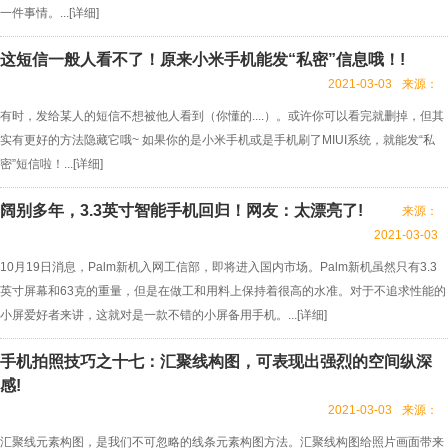
一件事情。...[
详细
]
这短信一般人看不了！原来小米手机能发“私密”信息哦！!
2021-03-03
来源：
有时，发给某人的短信不想被他人看到（你懂的....）。或许你可以看完就删掉，但其
实有更好的方法隐藏它哦~ 如果你的是小米手机或是手机刷了MIUI系统，就能发“私
密”短信啦！...[
详细
]
阔别多年，3.3英寸智能手机回归！网友：太漂亮了!
来源：
2021-03-03
10月19日消息，Palm新机入网工信部，即将进入国内市场。Palm新机虽然只有3.3
英寸屏幕和63克的重量，但是在做工和用料上保持着很高的水准。对于不追求性能的
小屏爱好者来讲，这就对是一款不错的小屏备用手机。...[
详细
]
手机拍照技巧之十七：汇聚线构图，可表现出强烈的空间纵深
感!
2021-03-03
来源：
汇聚线元素构图，是我们不可忽略的线条元素构图方法。汇聚线构图给照片画面带来