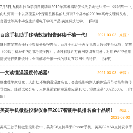
7月5日,九机科技助学项目揭牌暨2019年高考捐助仪式先后走进红河一中和泸西一中,
向红河州一中以及覆盖4个深度贫困县的红河州7个县市的2019年高考文理科头名、
贫困优等高中毕业生捐赠电子学习产品,实施科技助学。...[
详细
]
百度手机助手移动数据报告解读千禧一代!
2021-03-03
来源：
继月前发布直播行业数据分析报告后，百度手机助手再度凭借大数据平台优势，发布
《00后手机&APP使用习惯报告》，通过解读近万份网络调查问卷，对用户APP使用
情况进行数据统计，全面解读千禧一代的移动互联网生活特征。...[
详细
]
一文读懂温湿度传感器!
2021-03-03
来源：
据生理学家研究，人所处环境的温湿度高低，会直接影响到人的体温调节功能和热传
导效应。经过试验分析，人体最适宜的室温度应是18℃，湿度应是40%至60%。...[
详
细
]
美高手机微型投影仪兼容2017智能手机排名前十品牌!
来源：
2021-03-03
美高三款手机微型投影仪中，美高G6支持苹果iPhone手机。美高G2MAX支持安卓手