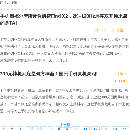
航！...[
详细
]
手机圈福尔摩斯带你解密Find X2，2K+120Hz屏幕双开原来靠
的是TA!
2021-03-02
来源：
早前，OPPO副总裁沈义人在微博公开表示，不知道在哪里弄来一台手机，感觉屏幕
很厉害的样子，又细腻又顺滑。明眼人一看就知道，他说的这个手机很明显就是即将
发布的OPPO Find X2，并且沈义人还表示这块很厉害的屏幕支持2K+120Hz双开，
用来刷微信微博真的是爽到飞起来。...[
详细
]
399元神机到底是何方神圣！国民手机真机亮相!
来源：
2021-03-02
丫丫手机网资讯，最近一直在盛传一款399元国民手机，小米最为国内的性价比厂商
当然被推倒了前沿，但是总裁雷军亲口否认了这一说法，所以这款399元国民手机便
成了一个谜？到底是谁家的呢？今日据相关人士爆料称，这款手机竟然出自于中国联
通，等等怎么手机的标志会是小辣椒呢？...[
详细
]
上一页
1
2
3
4
5
6
7
8
9
10
11
12
13
14
15