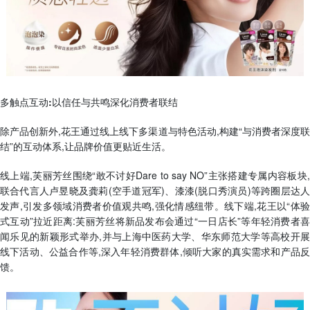
多触点互动:以信任与共鸣深化消费者联结
除产品创新外,花王通过线上线下多渠道与特色活动,构建“与消费者深度联
结”的互动体系,让品牌价值更贴近生活。
线上端,芙丽芳丝围绕“敢不讨好Dare to say NO”主张搭建专属内容板块,
联合代言人卢昱晓及龚莉(空手道冠军)、漆漆(脱口秀演员)等跨圈层达人
发声,引发多领域消费者价值观共鸣,强化情感纽带。线下端,花王以“体验
式互动”拉近距离:芙丽芳丝将新品发布会通过“一日店长”等年轻消费者喜
闻乐见的新颖形式举办,并与上海中医药大学、华东师范大学等高校开展
线下活动、公益合作等,深入年轻消费群体,倾听大家的真实需求和产品反
馈。