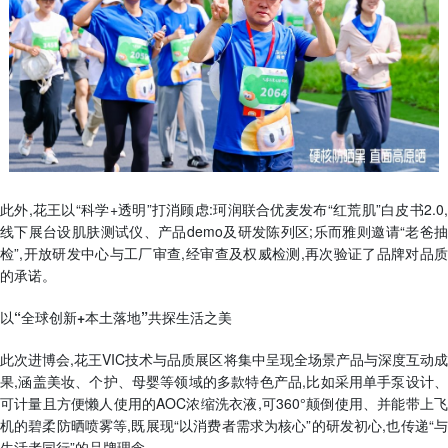
此外,花王以“科学+透明”打消顾虑:珂润联合优麦发布“红荒肌”白皮书2.0,
线下展台设肌肤测试仪、产品demo及研发陈列区;乐而雅则邀请“老爸抽
检”,开放研发中心与工厂审查,经审查及权威检测,再次验证了品牌对品质
的承诺。
以“全球创新+本土落地”共探生活之美
此次进博会,花王VIC技术与品质展区将集中呈现全场景产品与深度互动成
果,涵盖美妆、个护、母婴等领域的多款特色产品,比如采用单手泵设计、
可计量且方便懒人使用的AOC浓缩洗衣液,可360°颠倒使用、并能带上飞
机的碧柔防晒喷雾等,既展现“以消费者需求为核心”的研发初心,也传递“与
生活者同行”的品牌理念。