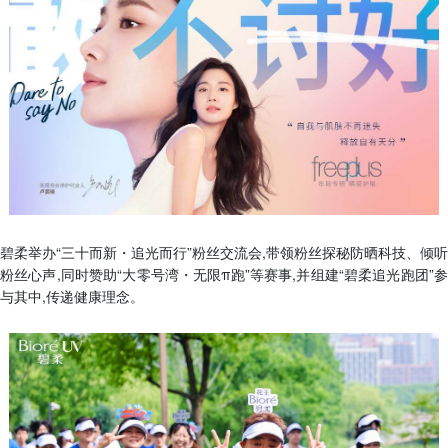
碧柔举办“三十而新・追光而行”粉丝交流会,带领粉丝探秘防晒科技、倾听
粉丝心声,同时赞助“大零号湾・无限π跑”等赛事,并组建“碧柔追光跑团”参
与其中,传递健康理念。