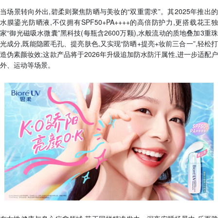
当场景转向外出,碧柔则聚焦防晒与美妆的“双重需求”。其2025年推出的
水膜鎏光防晒液,不仅拥有SPF50+PA++++的高倍防护力,更搭载花王独
家“御光磁吸水微囊”黑科技(每瓶含2600万颗),水般流动的质地叠加3重珠
光成分,既能隐匿毛孔、提亮肤色,又实现“防晒+提亮+妆前三合一”,轻松打
造伪素颜妆效;这款产品将于2026年升级追加防水防汗属性,进一步适配户
外、运动等场景。