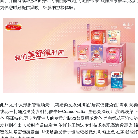
溶、并能持续释放约5分钟的细密微气泡,为足部带来“碳酸温泉般享受感”,
为休憩时刻提供温暖、细腻的放松体验。
此外,在个人形象管理场景中,莉婕染发系列满足“居家便捷焕色”需求:彩染
线花王莉婕泡沫染发剂凭借专研Coacervation显色亮泽设计,实现浸染上
色,亮泽持色,更专为亚洲人的发质定制23款透明感发色;盖白线花王泡沫染
发剂则推出10款时尚盖白发色,依托花王泡沫专利技术实现高渗透裹染,绵
密泡沫紧密包裹发丝,即便是染发新手也能轻松做到均匀上色,在家就能打