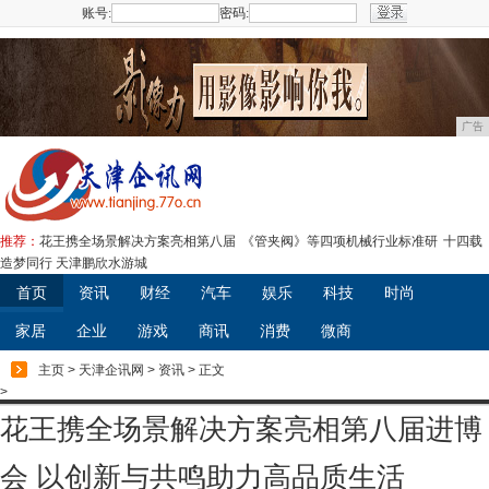
账号:
密码:
注册
广告
推荐：
花王携全场景解决方案亮相第八届
《管夹阀》等四项机械行业标准研
十四载
造梦同行 天津鹏欣水游城
首页
资讯
财经
汽车
娱乐
科技
时尚
家居
企业
游戏
商讯
消费
微商
主页
>
天津企讯网
>
资讯
> 正文
>
花王携全场景解决方案亮相第八届进博
会 以创新与共鸣助力高品质生活