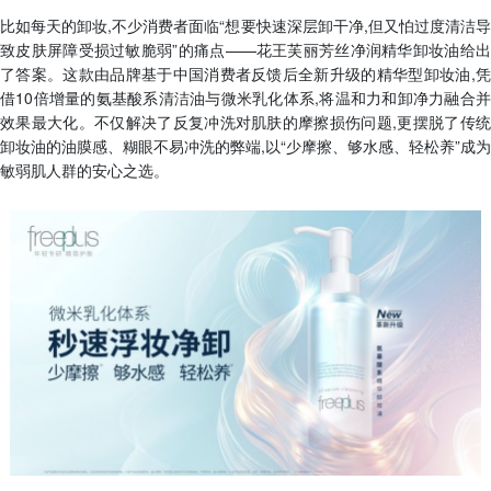
比如每天的卸妆,不少消费者面临“想要快速深层卸干净,但又怕过度清洁导
致皮肤屏障受损过敏脆弱”的痛点——花王芙丽芳丝净润精华卸妆油给出
了答案。这款由品牌基于中国消费者反馈后全新升级的精华型卸妆油,凭
借10倍增量的氨基酸系清洁油与微米乳化体系,将温和力和卸净力融合并
效果最大化。不仅解决了反复冲洗对肌肤的摩擦损伤问题,更摆脱了传统
卸妆油的油膜感、糊眼不易冲洗的弊端,以“少摩擦、够水感、轻松养”成为
敏弱肌人群的安心之选。