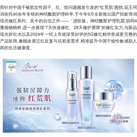
而针对中国干敏肌女性因干、红、纹问题频发引发的“红荒肌”困扰,花王珂
润依托40余年专研的神经酰胺护理科学,于今年9月全新推出国产轻龄弹润
琉光修红系列。其中的自信之作——「进阶版」神经酰胺护理乳霜,协同4
重植物精粹,进一步展现“7天快速修红、28天修护屏障”的修红实力,与新品
琉光舒红水以及2024年一经上市就深受好评的5G修红精华形成更完整的
产品矩阵,兼顾改善泛红反复与抗初老需求,精准提升中国干燥性敏感肌人
群的生活健康度。