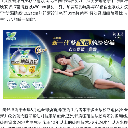
在女性健康与身心疗愈领域,花王同样精准发力。深夜安睡场景中,乐而雅
晚安裤抑菌清新以480mm超长巾身、加宽扇形尾翼与28倍自重吸收力筑
牢“防漏防线”,0.21cm的纤薄设计搭配99%抑菌率,解决经期细菌困扰,带
来“安心舒睡一整晚”。
美舒律则于今年8月起全球焕新,希望为生活者带来多重放松疗愈体验:全
新升级的蒸汽眼罩帮助对抗眼部疲劳,蒸汽舒肩暖颈贴放松肩颈的紧绷感,
碳酸温泉泡泡片更凭借花王40年以上的碳酸技术,使泡泡片可以入水即