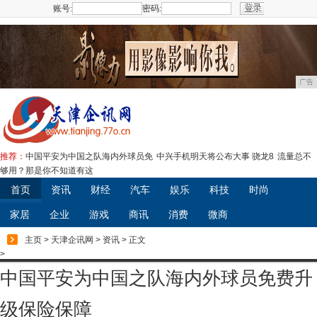
账号:
密码:
注册
广告
推荐：
中国平安为中国之队海内外球员免
中兴手机明天将公布大事 骁龙8
流量总不
够用？那是你不知道有这
首页
资讯
财经
汽车
娱乐
科技
时尚
家居
企业
游戏
商讯
消费
微商
主页
>
天津企讯网
>
资讯
> 正文
>
中国平安为中国之队海内外球员免费升
级保险保障