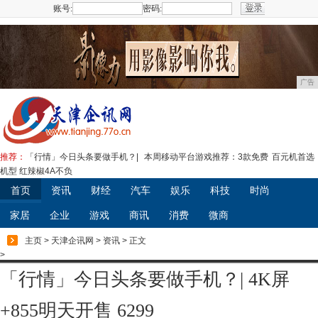
账号:
密码:
注册
广告
推荐：
「行情」今日头条要做手机？|
本周移动平台游戏推荐：3款免费
百元机首选
机型 红辣椒4A不负
首页
资讯
财经
汽车
娱乐
科技
时尚
家居
企业
游戏
商讯
消费
微商
主页
>
天津企讯网
>
资讯
> 正文
>
「行情」今日头条要做手机？| 4K屏
+855明天开售 6299