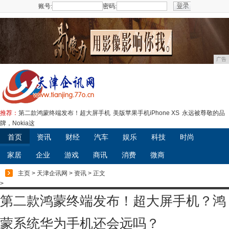
账号:
密码:
注册
广告
推荐：
第二款鸿蒙终端发布！超大屏手机
美版苹果手机iPhone XS
永远被尊敬的品
牌，Nokia这
首页
资讯
财经
汽车
娱乐
科技
时尚
家居
企业
游戏
商讯
消费
微商
主页
>
天津企讯网
>
资讯
> 正文
>
第二款鸿蒙终端发布！超大屏手机？鸿
蒙系统华为手机还会远吗？