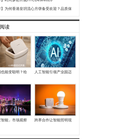
荐】
时尚多彩外观HTCDesire820
荐】
为何香港皇玥流心月饼备受欢迎？品质保
阅读
桶也能变聪明？给
人工智能引领产业园迈
家智能」市场观察
跨界合作让智能照明现