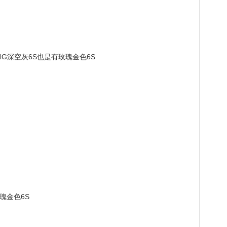
64G深空灰6S也是有玫瑰金色6S
玫瑰金色6S