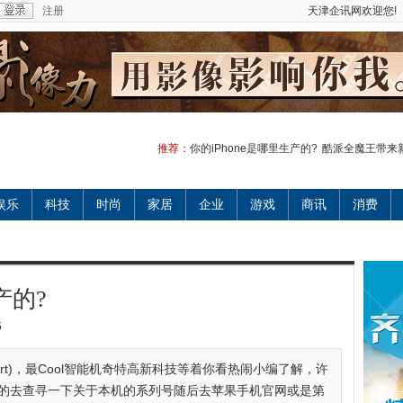
注册
天津企讯网欢迎您!
推荐：
你的iPhone是哪里生产的?
酷派全魔王带来
娱乐
科技
时尚
家居
企业
游戏
商讯
消费
产的?
5
art)，最Cool智能机奇特高新科技等着你看热闹小编了解，许
自禁的去查寻一下关于本机的系列号随后去苹果手机官网或是第