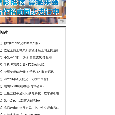
广告
阅读
讯】
你的iPhone是哪里生产的?
讯】
酷派全魔王带来新突破通话上网全网通新
技】
小米并非唯一选择 看看2000预算能
费】
手机界顶级名媛HTCDesire82
费】
荣耀畅玩5X评测：千元机刮起金属风
费】
vivoz3难道真的是千元机中的标杆
费】
联想s930刷机教程(可救砖用)
技】
三星这些牛逼闪闪的黑科技：连苹果都在
讯】
SonyXperiaZ3官方解锁bo
荐】
凉霸吹出的全是热风，把中央空调出风口