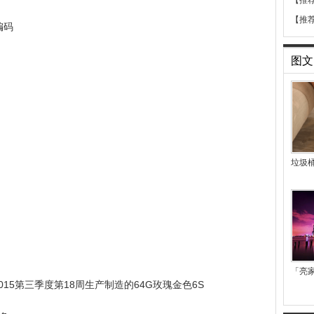
【推
【推
编码
图文
垃圾
「亮
15第三季度第18周生产制造的64G玫瑰金色6S