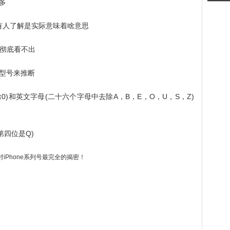
多
没有人了解是实际意味着啥意思
的彻底看不出
型号来推断
除0)和英文字母(二十六个字母中去除A，B，E，O，U，S，Z)
第四位是Q)