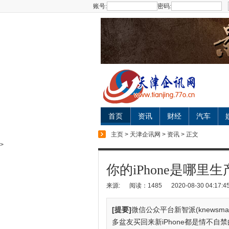
账号:
密码:
首页
资讯
财经
汽车
主页
>
天津企讯网
>
资讯
> 正文
>
你的iPhone是哪里生
来源:
阅读：1485
2020-08-30 04:17:4
[提要]
微信公众平台新智派(knewsm
多盆友买回来新iPhone都是情不