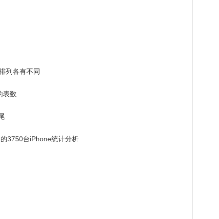
排列各有不同
的表数
尾
750台iPhone统计分析