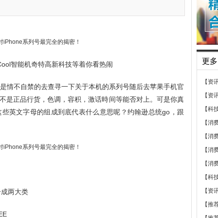
更多
)，最Cool智能机奇特高新科技等着你看热闹
【资
e都是情不自禁的去查寻一下关于本机的系列号随后去苹果手机官
【资
不是正品行货，色调，容积，激话時间等能否对上。可是你真
【科
？这些英文字母的组成到底代表什么意思呢？约翰逊总统go，跟
【消
【消
【消
【消
【科
【资
分成两大类
【推
EE