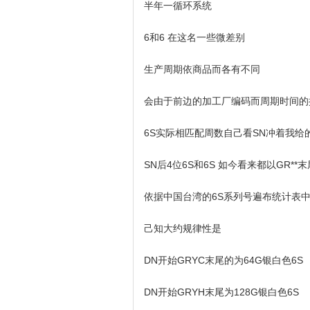
半年一循环系统
6和6 在这名一些微差别
生产周期依商品而各有不同
会由于前边的加工厂编码而周期时间的
6S实际相匹配周数自己看SN冲着我给
SN后4位6S和6S 如今看来都以GR**末
依据中国台湾的6S系列号遍布统计表中的3
己知大约规律性是
DN开始GRYC末尾的为64G银白色6S
DN开始GRYH末尾为128G银白色6S