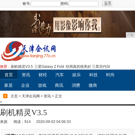
账号:
密码:
注册
广告
推荐：
刷机精灵V3.5
三星Galaxy Z Fold
结局真的很美好 三星历代Gl
首页
资讯
财经
汽车
娱乐
科技
时尚
家居
企业
游戏
商讯
消费
微商
主页
>
天津企讯网
>
资讯
> 正文
>
刷机精灵V3.5
来源:
阅读：914
2020-09-02 04:06:33