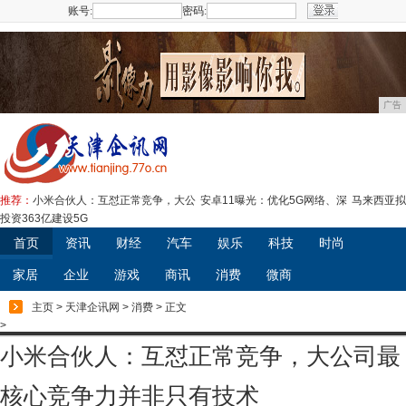
账号:
密码:
注册
广告
推荐：
小米合伙人：互怼正常竞争，大公
安卓11曝光：优化5G网络、深
马来西亚拟
投资363亿建设5G
首页
资讯
财经
汽车
娱乐
科技
时尚
家居
企业
游戏
商讯
消费
微商
主页
>
天津企讯网
>
消费
> 正文
>
小米合伙人：互怼正常竞争，大公司最
核心竞争力并非只有技术