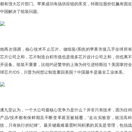
都有强大芯片部门。苹果成功有搞供应链的库克，特斯拉股价狂飙有因在
中国解决了组装问题。
他再次强调，核心技术不止芯片。做组装/系统的苹果市值几乎全球所有
芯片公司之和，芯片制造台积市值也是很多芯片设计公司之和，但也离不
开设备。组装不重要，比纽约还繁华的上海为何引进特斯拉？美国掌控全
球芯片/OS，川普为何想让制造重回美国？中国最牛是最全工业体系。
潘九堂认为，一个大公司最核心竞争力是什么？并非只有技术，因为任何
产品/技术都有保鲜期且不断变革甚至被颠覆，“走出实验室，就没高科
技，只有执行的纪律”。最关键最难最需时间积累的其实是管理，包括战