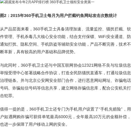
图2：2015年360手机卫士每月为用户拦截钓鱼网站攻击次数统计
从产品层面来看，360手机卫士具备清理加速、流量监控、骚扰拦截、软
件管理、手机杀毒几大核心安全功能，结合支付保镖、WiFi安全通道、防
通知打扰、隐私空间、手机防盗等辅助安全功能，产品不断完善，技术不
断革新，具有较高的用户基础和品牌优势。
与此同时，360手机卫士还与中国互联网协会12321网络不良与垃圾信息
举报受理中心签署战略合作协议，打造全民防骚扰直通车，打通垃圾信息
治理链条。并与北京公安网安全部门合作，进行恶意网站网址、诈骗电话
号码、诈骗短信号码等信息共享，建立网络诈骗信息库，配合公安机关打
击犯罪。
值得一提的是，360手机卫士还专门为手机用户设置了“手机先赔险”，用
户如遇网购诈骗可获得单笔最高6000元，全年最高10万元的金额补偿，
也进一步保障了用户移动上网的安全。