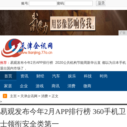
账号:
密码:
注册
广告
推荐：
易观发布今年2月APP排行榜
2020公共机构节能周新华云直
都以为日本手机
退出国内市场了，
首页
资讯
财经
汽车
娱乐
科技
时尚
家居
企业
游戏
商讯
消费
微商
主页
>
天津企讯网
>
消费
> 正文
>
易观发布今年2月APP排行榜 360手机卫
士领衔安全类第一