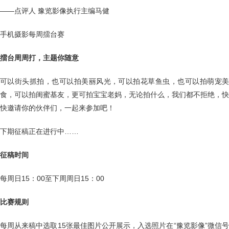
——点评人 豫览影像执行主编马健
手机摄影每周擂台赛
擂台周周打，主题你随意
可以街头抓拍，也可以拍美丽风光，可以拍花草鱼虫，也可以拍萌宠美
食，可以拍闺蜜基友，更可拍宝宝老妈，无论拍什么，我们都不拒绝，快
快邀请你的伙伴们，一起来参加吧！
下期征稿正在进行中……
征稿时间
每周日15：00至下周周日15：00
比赛规则
每周从来稿中选取15张最佳图片公开展示，入选照片在“豫览影像”微信号