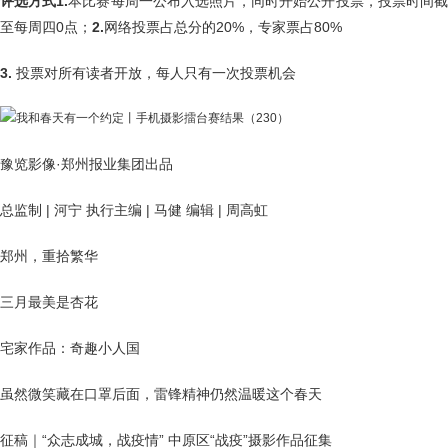
评选方式
1.
本比赛每周一公布入选照片，同时开始公开投票，投票时间
至每周四0点；
2.
网络投票占总分的20%，专家票占80%
3.
投票对所有读者开放，每人只有一次投票机会
豫览影像·郑州报业集团出品
总监制 | 河宁 执行主编 | 马健 编辑 | 周高虹
郑州，重拾繁华
三月最美是杏花
宅家作品：奇趣小人国
虽然微笑藏在口罩后面，雷锋精神仍然温暖这个春天
征稿｜“众志成城，战疫情” 中原区“战疫”摄影作品征集