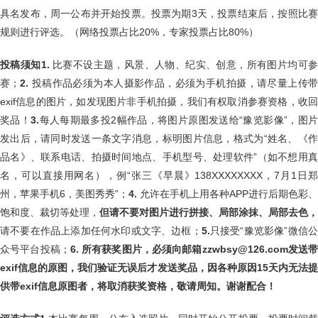
具名发布，周一公布并开始投票。投票为期3天，投票结束后，按照比赛
规则进行评选。（网络投票占比20%，专家投票占比80%）
投稿须知
1.
比赛不设主题，风景、人物、纪实、创意，所有图片均可
赛；
2.
投稿作品必须为本人摄影作品，必须为手机拍摄，请尽量上传
exif信息的图片，如发现图片非手机拍摄，我们有权取消参赛资格，收回
奖品！
3.
每人每期最多投2幅作品，将图片原图发送给“豫览影像”，图片
发出后，请同时发送一条文字消息，标明图片信息，格式为“姓名、《作
品名》、联系电话、拍摄时间地点、手机型号、处理软件”（如不想用真
名，可以直接用网名），例“张三《早晨》138XXXXXXXX，7月1日郑
州，苹果手机6，美图秀秀”；
4.
允许在手机上用各种APP进行后期色彩、
饱和度、裁切等处理，
但请不要对图片进行拼接、局部涂抹、局部去色，
请不要在作品上添加任何水印或文字、边框；
5.
只接受“豫览影像”微信
众号平台投稿；
6.
所有获奖图片，必须向邮箱zzwbsy@126.com发送
exif信息的原图，我们验证无误后才发送奖品，因各种原因15天内无法提
供带exif信息原图者，将取消获奖资格，敬请周知。谢谢配合！