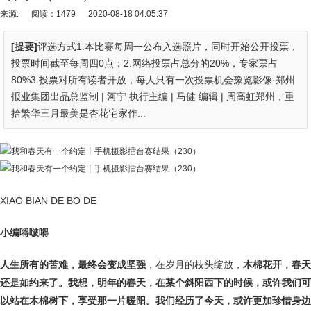
来源:
阅读：1479
2020-08-18 04:05:37
[提要]
评选方式1.本比赛每周一公布入选照片，同时开始公开投票，
投票时间截至每周四0点；2.网络投票占总分的20%，专家票占
80%3.投票对所有读者开放，每人只有一次投票机会豫览影像·郑州
报业集团出品总监制 | 河宁 执行主编 | 马健 编辑 | 周高虹郑州，重
拾繁华三月最美是杏花宅家作...
XIAO BIAN DE BO DE
小编嘚啵嘚
人生所有的苦难，最终会变成
坚强
，在岁月的枝头绽放，
木棉花开，春天
还是如约来了。
我想，明年的春天，在某个斜阳西下的时候，或许我们可
以站在木棉树下，享受那一片暖阳。我们经历了今天，或许更加珍惜身边