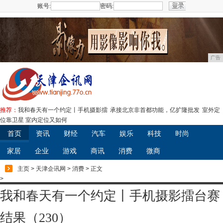
账号:
密码:
注册
广告
推荐：
我和春天有一个约定丨手机摄影擂
承接北京非首都功能，亿扩隆批发
室外定
位靠卫星 室内定位又如何
首页
资讯
财经
汽车
娱乐
科技
时尚
家居
企业
游戏
商讯
消费
微商
主页
>
天津企讯网
>
消费
> 正文
>
我和春天有一个约定丨手机摄影擂台赛
结果（230）