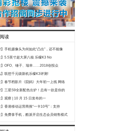
广告
阅读
费】
手机摄像头为何如此“凸出”，还不能像
技】
5.5英寸超大屏八核 乐檬K3 No
技】
OFO、锤子、瑞幸……2018创投众
讯】
联想千元级新机乐檬K3评测!
技】
春节档影片《囧妈》大年初一上线 网络
费】
三星S9全新配色出炉！总有一款是你的
技】
观察 | 10 月 15 日发布的一
技】
香港移动运营商推“一卡10号”：支持
技】
免费拿手机，酷派开启生态会员销售模式