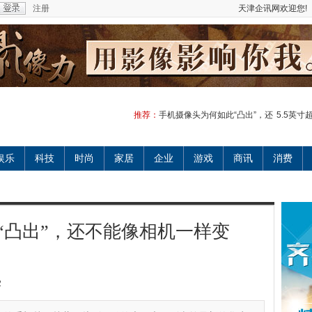
注册
天津企讯网欢迎您!
推荐：
手机摄像头为何如此“凸出”，还
5.5英寸
娱乐
科技
时尚
家居
企业
游戏
商讯
消费
“凸出”，还不能像相机一样变
2