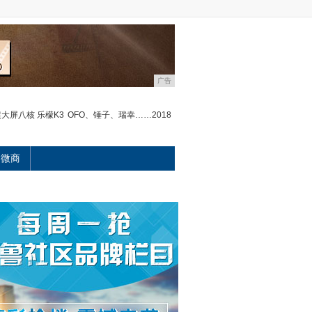
广告
超大屏八核 乐檬K3
OFO、锤子、瑞幸……2018
微商