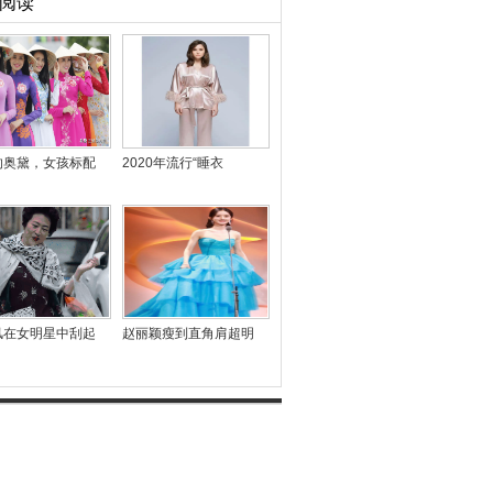
阅读
的奥黛，女孩标配
2020年流行“睡衣
风在女明星中刮起
赵丽颖瘦到直角肩超明