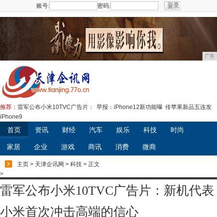
账号:
密码:
注册
广告
推荐：
雷军公布小米10TVC广告片：
早报：iPhone12新功能曝
传苹果新品五连发
iPhone9
首页
资讯
财经
汽车
娱乐
科技
时尚
家居
企业
游戏
商讯
消费
微商
主页
>
天津企讯网
>
科技
> 正文
>
雷军公布小米10TVC广告片：新机代表
小米首次冲击高端的信心