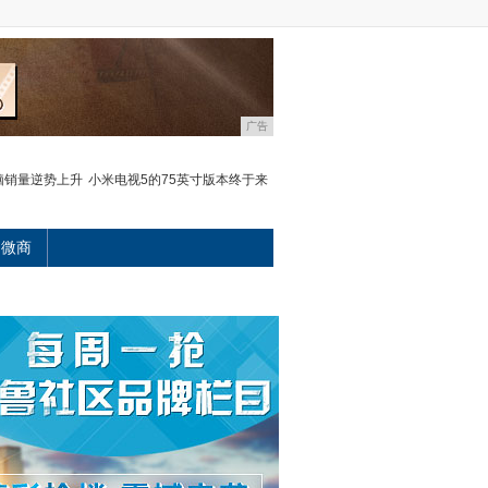
广告
脑销量逆势上升
小米电视5的75英寸版本终于来
微商