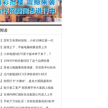
广告
阅读
技】
雷军又有黑科技啦，小米10捧红新一代
费】
疫情之下，平板电脑销量逆势上升
技】
小米电视5的75英寸版本终于来了，7
技】
10年DIY粉丝都泪目了这个品牌的显
讯】
患者少跑腿看病更便捷，常笑医学社给你
讯】
北汽新能源EC3天津惊喜价5.68万
讯】
拍照打卡“大撒欢”，盘龙大观园盛装待
讯】
助力复工复产 医联携手华大基因上线核
讯】
非洲AMBC国际实业集团公司进入上市
荐】
手机千万别乱买！目前热度最高的3款华