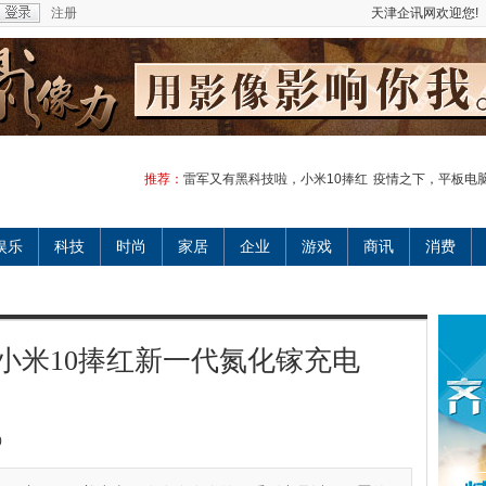
注册
天津企讯网欢迎您!
推荐：
雷军又有黑科技啦，小米10捧红
疫情之下，平板电
娱乐
科技
时尚
家居
企业
游戏
商讯
消费
小米10捧红新一代氮化镓充电
0