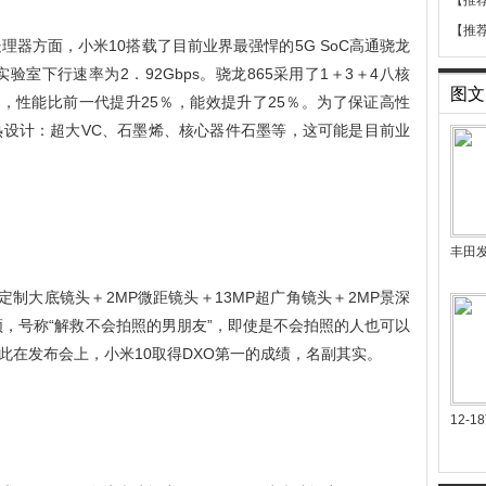
【推
【推
理器方面，小米10搭载了目前业界最强悍的5G SoC高通骁龙
实验室下行速率为2．92Gbps。骁龙865采用了1＋3＋4八核
图文
架构，性能比前一代提升25％，能效提升了25％。为了保证高性
热设计：超大VC、石墨烯、核心器件石墨等，这可能是目前业
丰田
定制大底镜头＋2MP微距镜头＋13MP超广角镜头＋2MP景深
频，号称“解救不会拍照的男朋友”，即使是不会拍照的人也可以
此在发布会上，小米10取得DXO第一的成绩，名副其实。
12-