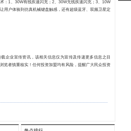
：1、30W有线疾速闪充；2、30W无线疾速闪充；3、10W
，让用户体验到仿真机械键盘触感，还有超级蓝牙、双频卫星定
转载企业宣传资讯，该相关信息仅为宣传及传递更多信息之目
浏览者慎重核实！任何投资加盟均有风险，提醒广大民众投资
热点排行