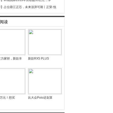
荐】
科锐国际2019年营收超35亿元，净
荐】
占位蓉江正芯，未来澎湃可期丨正荣·悦
阅读
发力家轿，新款丰
新款RX5 PLUS
18万元！想买
比大众Polo还划算