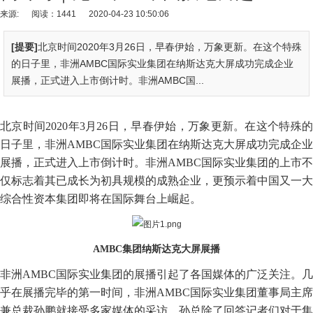
来源:
阅读：1441
2020-04-23 10:50:06
[提要]
北京时间2020年3月26日，早春伊始，万象更新。在这个特殊
的日子里，非洲AMBC国际实业集团在纳斯达克大屏成功完成企业
展播，正式进入上市倒计时。非洲AMBC国...
北京时间2020年3月26日，早春伊始，万象更新。在这个特殊的
日子里，非洲AMBC国际实业集团在纳斯达克大屏成功完成企业
展播，正式进入上市倒计时。非洲AMBC国际实业集团的上市不
仅标志着其已成长为初具规模的成熟企业，更预示着中国又一大
综合性资本集团即将在国际舞台上崛起。
AMBC集团纳斯达克大屏展播
非洲AMBC国际实业集团的展播引起了各国媒体的广泛关注。几
乎在展播完毕的第一时间，非洲AMBC国际实业集团董事局主席
兼总裁孙鹏就接受多家媒体的采访，孙总除了回答记者们对于集