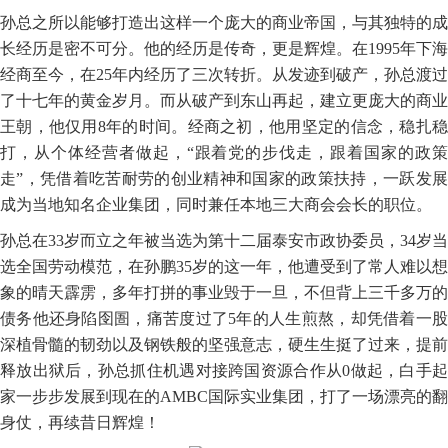
孙总之所以能够打造出这样一个庞大的商业帝国，与其独特的成
长经历是密不可分。他的经历是传奇，更是辉煌。在1995年下海
经商至今，在25年内经历了三次转折。从发迹到破产，孙总渡过
了十七年的黄金岁月。而从破产到东山再起，建立更庞大的商业
王朝，他仅用8年的时间。经商之初，他用坚定的信念，稳扎稳
打，从个体经营者做起，“跟着党的步伐走，跟着国家的政策
走”，凭借着吃苦耐劳的创业精神和国家的政策扶持，一跃发展
成为当地知名企业集团，同时兼任本地三大商会会长的职位。
孙
总
在
3
3
岁而立之年
被
当选
为第十二届泰安市政协委员，
34岁当
选全国劳动模范
，
在
孙鹏
35岁
的这一年，他
遭受到
了
常人难以想
象的晴天霹雳
，
多年打拼的事业毁于一旦
，
不但背上三千多万的
债务他还身陷囹圄，痛苦度过了
5年的人生煎熬
，却凭借着一
深植骨髓的韧劲以及钢铁般的坚强意志，硬生生挺了过
来
，
提前
释放出狱后
，
孙
总
抓住机遇对接跨国资源合作从
0做起
，
白手
家
一步步发展到
现在的
AMBC国际
实业
集团
，
打了一场漂亮的翻
身仗
，
再续昔日辉煌
！