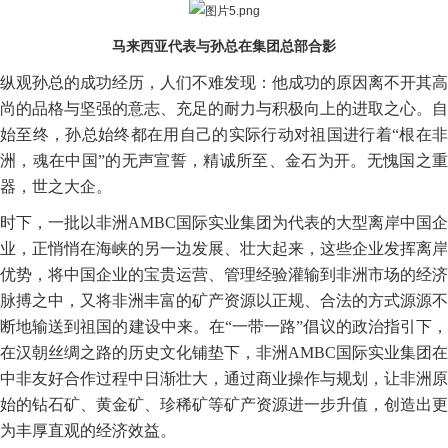
马来西亚代表与孙总在集团总部合影
纵观孙总的成功经历，人们不难发现：他成功的原因离不开其高
尚的品格与坚强的意志、充足的耐力与积极向上的进取之心。自
始至终，孙总始终都在用自己的实际行动对祖国进行着“根在非
洲，魂在中国”的无声宣誓，精诚所至、金石为开。无愧国之重
器，世之大企。
时下，一批以非洲AMBC国际实业集团为代表的大型离岸中国企
业，正悄悄在海峡的另一边发展、壮大起来，这些企业发挥离岸
优势，将中国企业的宝贵运营、管理经验灌输到非洲市场的经济
脉搏之中，又将非洲丰富的矿产资源以正规、合法的方式源源不
断地输送到祖国的建设中来。在“一带一路”倡议的政治指引下，
在汉朝丝绸之路的历史文化铺垫下，非洲AMBC国际实业集团在
中非友好合作过程中日渐壮大，通过商业操作与规划，让非洲原
始的钻石矿、黄金矿、珍稀矿等矿产资源进一步升值，创造出更
为丰厚直观的经济效益。