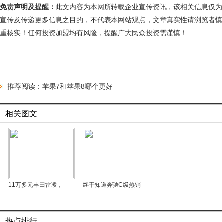
免责声明及提醒：
此文内容为本网所转载企业宣传资讯，该相关信息仅为
宣传及传递更多信息之目的，不代表本网站观点，文章真实性请浏览者慎
重核实！任何投资加盟均有风险，提醒广大民众投资需谨慎！
推荐阅读：
苹果7和苹果8哪个更好
相关图文
11万多元丰田雷凌，
终于知道奔驰C级热销
热点排行