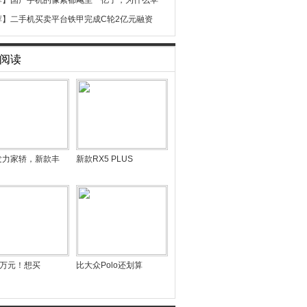
荐】
国产手机的像素都飚至一亿了，为什么苹
荐】
二手机买卖平台铁甲完成C轮2亿元融资
阅读
发力家轿，新款丰
新款RX5 PLUS
18万元！想买
比大众Polo还划算