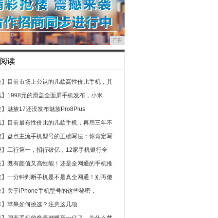
广告
阅读
技】
目前市场上公认的几款高性价比手机，其
讯】
1998元的滑盖全面屏手机发布，小米
技】
魅族17还没发布魅族Pro8Plus
讯】
目前最有性价比的几款手机，再用三年不
费】
盘点主流手机型号的正确写法：你肯定写
费】
工行第一，招行破亿，12家手机银行全
技】
既有颜值又高性能！还是全网通的手机推
技】
一分钟判断手机是不是真全网通！别再傻
技】
关于iPhone手机型号的这些秘密，
荐】
苹果如何挑选？注意这几项