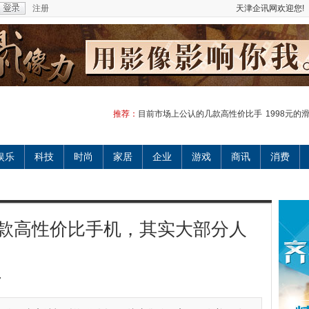
注册
天津企讯网欢迎您!
推荐：
目前市场上公认的几款高性价比手
1998元
娱乐
科技
时尚
家居
企业
游戏
商讯
消费
款高性价比手机，其实大部分人
7