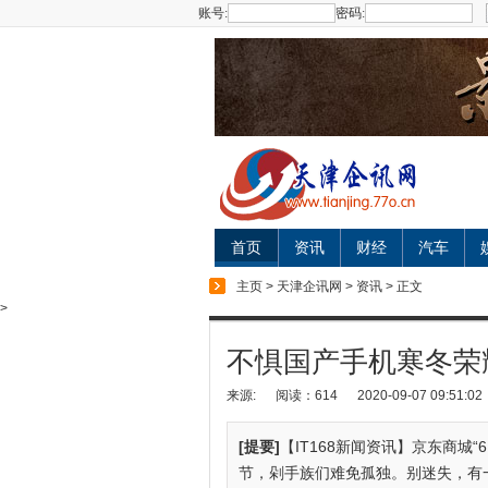
账号:
密码:
首页
资讯
财经
汽车
主页
>
天津企讯网
>
资讯
> 正文
>
不惧国产手机寒冬荣耀
来源:
阅读：614
2020-09-07 09:51:02
[提要]
【IT168新闻资讯】京东商城“
节，剁手族们难免孤独。别迷失，有一