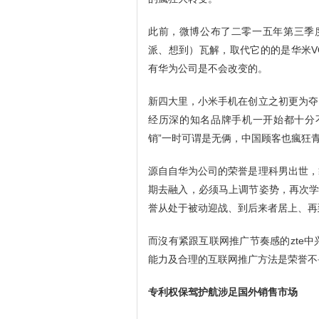
此前，微博公布了二零一五年第三季度
派、想到）瓦解，取代它的的是华米VO
有华为公司是不会改变的。
新四大里，小米手机在创立之初更为夺
经历深的知名品牌手机一开始都十分不
销”一时可谓是无俩，中国顾客也瘋狂
源自自华为公司的荣誉是理科男出世，
期去融入，必须马上调节姿势，再次学
誉从处于被动迎战、到后来者居上、再
而沒有紧跟互联网推广节奏感的zte
能力及合理的互联网推广方法是荣誉不
专利权保驾护航涉足国外销售市场