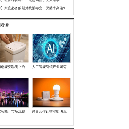
荐】
堪称神价格,599元起高性价比荣耀畅
荐】
家庭必备的紫外线消毒盒，灭菌率高达9
阅读
桶也能变聪明？给
人工智能引领产业园迈
家智能」市场观察
跨界合作让智能照明现