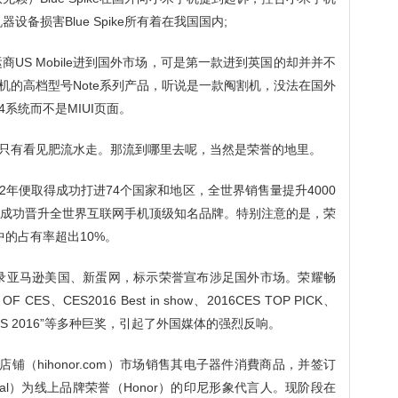
设备损害Blue Spike所有着在我国国内;
运商US Mobile进到国外市场，可是第一款进到英国的却并并不
机的高档型号Note系列产品，听说是一款阄割机，没法在国外
4系统而不是MIUI页面。
只有看见肥流水走。那流到哪里去呢，当然是荣誉的地里。
年便取得成功打进74个国家和地区，全世界销售量提升4000
得成功晋升全世界互联网手机顶级知名品牌。特别注意的是，荣
的占有率超出10%。
登录亚马逊美国、新蛋网，标示荣誉宣布涉足国外市场。荣耀畅
ES、CES2016 Best in show、2016CES TOP PICK、
 Award CES 2016”等多种巨奖，引起了外国媒体的强烈反响。
铺（hihonor.com）市场销售其电子器件消費商品，并签订
hwal）为线上品牌荣誉（Honor）的印尼形象代言人。现阶段在