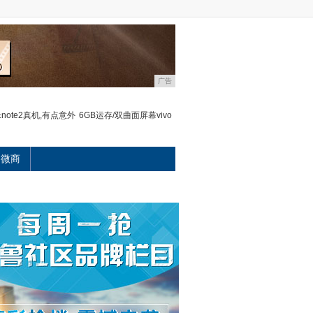
广告
note2真机,有点意外
6GB运存/双曲面屏幕vivo
微商