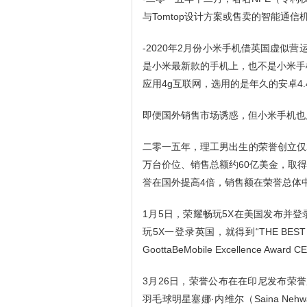
与Tomtop设计方案或售卖的智能通信机器
-2020年2月份小米手机借英国虚似营
是小米最新款的手机上，也不是小米手
应用4g互联网，选用的是年久的安卓4.
即便国外销售市场诱惑，但小米手机也
二零一五年，理工男出生的荣誉创立仅2
万台价位、销售总额约60亿美金，取
誉在国外提高4倍，销售额在荣誉总体中
1月5日，荣耀畅玩5X在美国发布并
玩5X一登录英国，就得到“THE BEST OF C
GoottaBeMobile Excellence
3月26日，荣誉公布在在印尼发布荣誉店
羽毛球明星塞娜·内维尔（Saina Ne