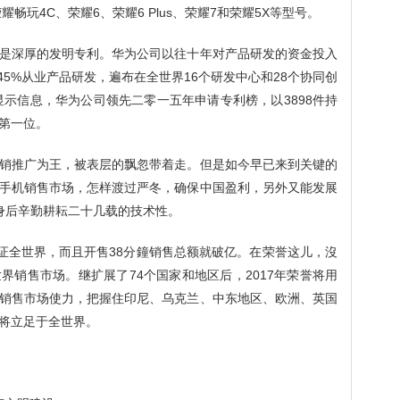
畅玩4C、荣耀6、荣耀6 Plus、荣耀7和荣耀5X等型号。
是深厚的发明专利。华为公司以往十年对产品研发的资金投入
45%从业产品研发，遍布在全世界16个研发中心和28个协同创
显示信息，华为公司领先二零一五年申请专利榜，以3898件持
第一位。
销推广为王，被表层的飘忽带着走。但是如今早已来到关键的
手机销售市场，怎样渡过严冬，确保中国盈利，另外又能发展
身后辛勤耕耘二十几载的技术性。
保证全世界，而且开售38分鐘销售总额就破亿。在荣誉这儿，沒
界销售市场。继扩展了74个国家和地区后，2017年荣誉将用
销售市场使力，把握住印尼、乌克兰、中东地区、欧洲、英国
将立足于全世界。