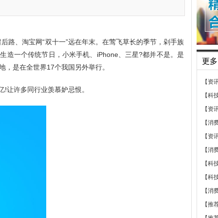
8”不留后路、淘宝网“双十一”远在年末。在莺飞草长的季节，剁手族
造一个传统节日，小米手机、iPhone、三星?都并不是。是
更多
地，是在全世界17个我国另外举行。
【资
破亿!让许多同行业羡慕妒忌恨。
【科
【资
【消
【资
【消
【科
【科
【消
【推