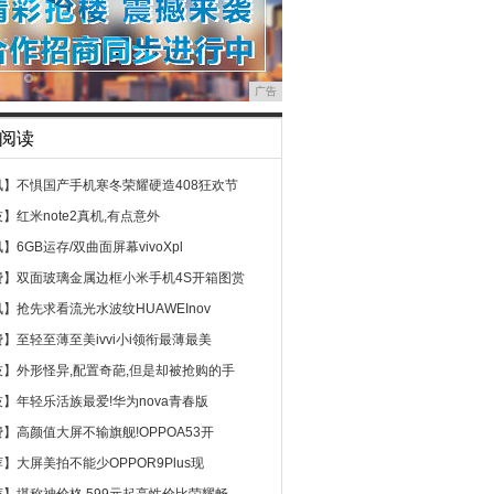
广告
阅读
讯】
不惧国产手机寒冬荣耀硬造408狂欢节
技】
红米note2真机,有点意外
讯】
6GB运存/双曲面屏幕vivoXpl
费】
双面玻璃金属边框小米手机4S开箱图赏
讯】
抢先求看流光水波纹HUAWEInov
费】
至轻至薄至美ivvi小i领衔最薄最美
技】
外形怪异,配置奇葩,但是却被抢购的手
技】
年轻乐活族最爱!华为nova青春版
费】
高颜值大屏不输旗舰!OPPOA53开
荐】
大屏美拍不能少OPPOR9Plus现