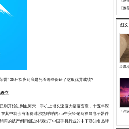
【推
【推
图文
垃圾
荣誉408狂欢夜到底是凭着哪些保证了这般优异成绩?
然矗立
已刚开始进到血海穴，手机上增长速度大幅度变缓，十五年深
「亮
，在其中就会有闹得沸沸热呼呼的zte中兴经销商福昌电子器件
销商的破产倒闭侧边体现出了中国手机行业的中下游知名品牌