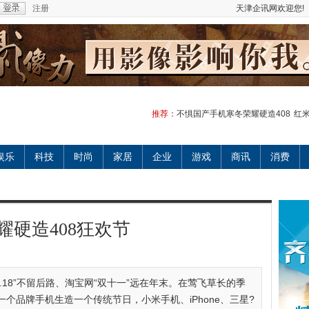
注册
天津企讯网欢迎您!
推荐：
不惧国产手机寒冬荣耀硬造408
红米
娱乐
科技
时尚
家居
企业
游戏
商讯
消费
硬造408狂欢节
6.18”不留后路、淘宝网“双十一”远在年末。在莺飞草长的季
个品牌手机生造一个传统节日，小米手机、iPhone、三星?