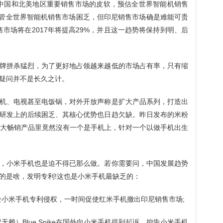
因为中国和北美地区重要销售市场的皮软，预估全世界智能机销售
。尽管全世界智能机销售市场困乏，但印尼销售市场确是难能可贵
销售市场将在2017年将提高29%，并且这一趋势将保持到明、后
牌拼杀猛烈，为了更好地占领越来越低的市场占有率，只有缩
疑问并不是长久之计。
机、电视甚至电饭锅，对外开放声称是扩大产品系列，打造出
研发上的后续困乏、其核心优势也日趋欠缺。昨日发布的米粉
0大畅销产品里竟然沒有一个是手机上，针对一个以做手机出生
，小米手机也是迫不得已那么做。若你需要问，中国发展趋势
的是啥，发明专利!这也是小米手机最缺乏的：
讼小米手机专利侵权，一时间促使红米手机撤出印尼销售市场;
无赖）Blue Spike在国外向小米手机提到起诉，控告小米手机