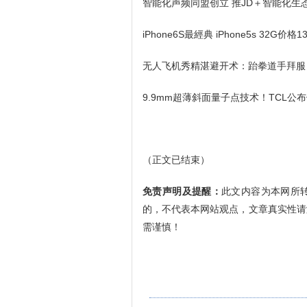
智能化声频同盟创立 推JD＋智能化生
iPhone6S最經典 iPhone5s 32G价格1
无人飞机秀精湛避开术：跆拳道手拜服
9.9mm超薄斜面量子点技术！TCL公
（正文已结束）
免责声明及提醒：
此文内容为本网所
的，不代表本网站观点，文章真实性请
需谨慎！