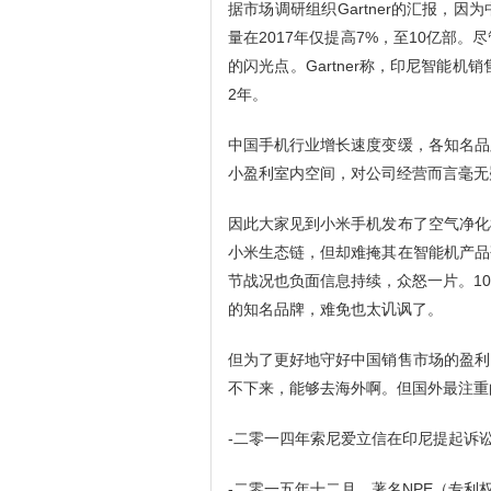
据市场调研组织Gartner的汇报，
量在2017年仅提高7%，至10亿部
的闪光点。Gartner称，印尼智能机
2年。
中国手机行业增长速度变缓，各知名品
小盈利室内空间，对公司经营而言毫无
因此大家见到小米手机发布了空气净化
小米生态链，但却难掩其在智能机产品
节战况也负面信息持续，众怒一片。1
的知名品牌，难免也太讥讽了。
但为了更好地守好中国销售市场的盈利
不下来，能够去海外啊。但国外最注重
-二零一四年索尼爱立信在印尼提起诉
-二零一五年十二月，著名NPE（专利权