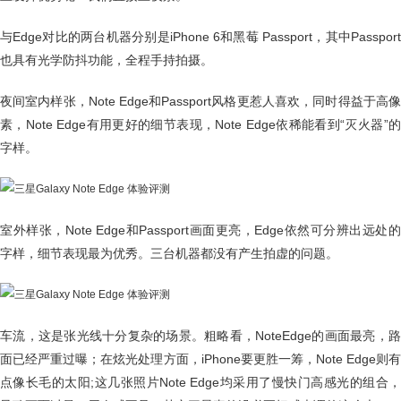
与Edge对比的两台机器分别是iPhone 6和黑莓 Passport，其中Passport
也具有光学防抖功能，全程手持拍摄。
夜间室内样张，Note Edge和Passport风格更惹人喜欢，同时得益于高像
素，Note Edge有用更好的细节表现，Note Edge依稀能看到“灭火器”的
字样。
室外样张，Note Edge和Passport画面更亮，Edge依然可分辨出远处的
字样，细节表现最为优秀。三台机器都没有产生拍虚的问题。
车流，这是张光线十分复杂的场景。粗略看，NoteEdge的画面最亮，路
面已经严重过曝；在炫光处理方面，iPhone要更胜一筹，Note Edge则有
点像长毛的太阳;这几张照片Note Edge均采用了慢快门高感光的组合，