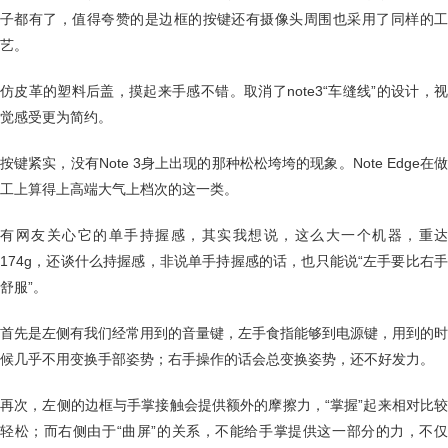
子都有了，值得夸赞的是边框的按键还有摄像头周围也采用了同样的工
艺。
仿皮革的塑料后盖，摸起来手感不错。取消了note3“车缝线”的设计，视
觉感受更为简约。
按键紧实，没有Note 3身上出现的那种松松垮垮的现象。Note Edge在做
工上算得上高端大气上档次的这一类。
有网友关心它的单手持握感，其实我想说，这么大一个机器，重达
174g，还谈什么持握感，非说单手持握感的话，也只能说“左手要比右手
舒服”。
首先是左侧有我们经常用到的音量键，左手食指能够到电源键，用到的时
候几乎不用变换手部姿势；右手操作的话会总变换姿势，还不好发力。
再次，左侧的边框与手掌接触会提供额外的摩擦力，“掌握”起来相对比较
轻松；而右侧由于“曲屏”的关系，不能给手掌提供这一部分的力，不仅