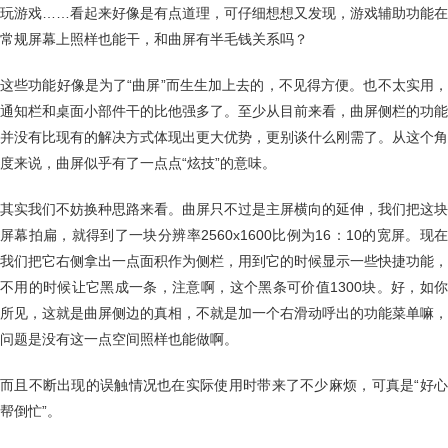
玩游戏……看起来好像是有点道理，可仔细想想又发现，游戏辅助功能在
常规屏幕上照样也能干，和曲屏有半毛钱关系吗？
这些功能好像是为了“曲屏”而生生加上去的，不见得方便。也不太实用，
通知栏和桌面小部件干的比他强多了。至少从目前来看，曲屏侧栏的功能
并没有比现有的解决方式体现出更大优势，更别谈什么刚需了。从这个角
度来说，曲屏似乎有了一点点“炫技”的意味。
其实我们不妨换种思路来看。曲屏只不过是主屏横向的延伸，我们把这块
屏幕拍扁，就得到了一块分辨率2560x1600比例为16：10的宽屏。现在
我们把它右侧拿出一点面积作为侧栏，用到它的时候显示一些快捷功能，
不用的时候让它黑成一条，注意啊，这个黑条可价值1300块。好，如你
所见，这就是曲屏侧边的真相，不就是加一个右滑动呼出的功能菜单嘛，
问题是没有这一点空间照样也能做啊。
而且不断出现的误触情况也在实际使用时带来了不少麻烦，可真是“好心
帮倒忙”。