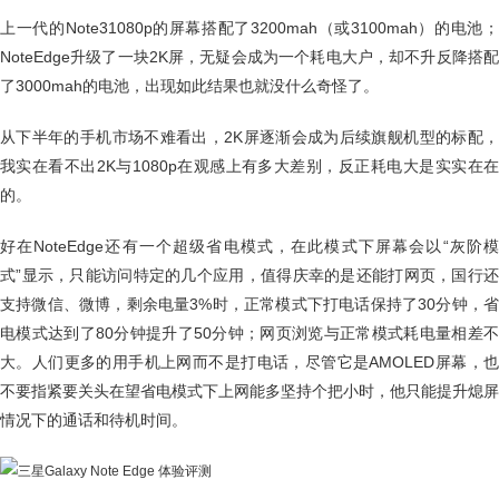
上一代的Note31080p的屏幕搭配了3200mah（或3100mah）的电池；
NoteEdge升级了一块2K屏，无疑会成为一个耗电大户，却不升反降搭配
了3000mah的电池，出现如此结果也就没什么奇怪了。
从下半年的手机市场不难看出，2K屏逐渐会成为后续旗舰机型的标配，
我实在看不出2K与1080p在观感上有多大差别，反正耗电大是实实在在
的。
好在NoteEdge还有一个超级省电模式，在此模式下屏幕会以“灰阶模
式”显示，只能访问特定的几个应用，值得庆幸的是还能打网页，国行还
支持微信、微博，剩余电量3%时，正常模式下打电话保持了30分钟，省
电模式达到了80分钟提升了50分钟；网页浏览与正常模式耗电量相差不
大。人们更多的用手机上网而不是打电话，尽管它是AMOLED屏幕，也
不要指紧要关头在望省电模式下上网能多坚持个把小时，他只能提升熄屏
情况下的通话和待机时间。