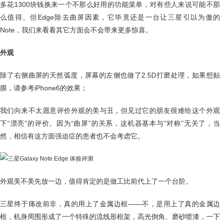
多花1300块钱换来一个不那么好用的功能菜单，对有些人来说可能不那
么值得。但Edge除去曲屏因素，它毕竟还是一台让三星引以为傲的
Note，我们来看看其它方面会不会带来更多惊喜。
外观
除了右侧曲屏的天然弧度，屏幕的左侧也做了2.5D打磨处理，如果想贴
膜，请参考iPhone6的效果；
我们向来不太愿意评价外观的美与丑，但见过它的朋友很难给这个外观
下“漂亮”的评价。因为“曲屏”的关系，这机器基本与“对称”无关了，当
然，相信有这方面强迫症的患者也不会考虑它。
外观美不美先放一边，值得肯定的是做工比前代上了一个台阶。
三星终于痛改前非，真的用上了金属边框——不，是用上了真的金属边
框，机身周围形成了一个特殊的流线形框架，高光倒角、磨砂喷漆，一下