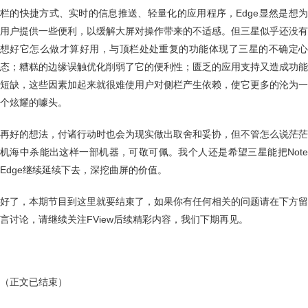
栏的快捷方式、实时的信息推送、轻量化的应用程序，Edge显然是想为
用户提供一些便利，以缓解大屏对操作带来的不适感。但三星似乎还没有
想好它怎么做才算好用，与顶栏处处重复的功能体现了三星的不确定心
态；糟糕的边缘误触优化削弱了它的便利性；匮乏的应用支持又造成功能
短缺，这些因素加起来就很难使用户对侧栏产生依赖，使它更多的沦为一
个炫耀的噱头。
再好的想法，付诸行动时也会为现实做出取舍和妥协，但不管怎么说茫茫
机海中杀能出这样一部机器，可敬可佩。我个人还是希望三星能把Note
Edge继续延续下去，深挖曲屏的价值。
好了，本期节目到这里就要结束了，如果你有任何相关的问题请在下方留
言讨论，请继续关注FView后续精彩内容，我们下期再见。
（正文已结束）