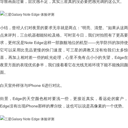
导致画面过量，层次感不足，其实三星真的没必要把感光调的这么大。
小结，曾经人们对夜景的要求无非就是两点：“明亮、清楚。”如果从这两
点来评判，三台机器都能轻松及格。可时至今日，我们对拍照有了更高要
求，更何况是Note Edge这样一部旗舰地位的机型——光学防抖的加持使
它可以采用比竞品更慢的快门速度，可三星的调教又没有给我们太多惊
喜，再加上相对差一些的眩光处理，心里不免有点小小的失望，Edge在
夜景方面的表现优劣参半，我们接着看它在光线充裕环境下能不能挽回颜
面。
白天室外样张与IPhone 6进行对比。
街景，Edge的天空颜色相对要浅一些，更接近真实，看远处的窗户，
Edge没有出现iPhone那样的摩尔纹，这也可以说是高像素的一个优势。