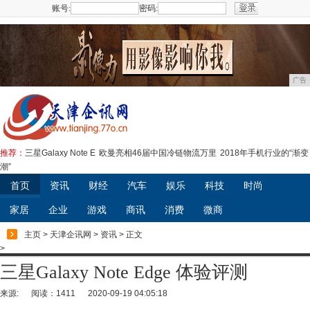
账号:
密码:
注册
广告
推荐：
三星Galaxy Note E
欧曼亮相46届中国冷链物流万里
2018年手机行业的“渐变
潮”
首页
资讯
财经
汽车
娱乐
科技
时尚
家居
企业
游戏
商讯
消费
微商
主页
>
天津企讯网
>
资讯
> 正文
>
三星Galaxy Note Edge 体验评测
来源:
阅读：1411
2020-09-19 04:05:18