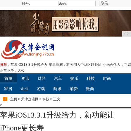
账号:
密码:
注册
广告
推荐：
苹果iOS13.3.1升级给力
苹果宣布：将关闭大中华区以外所
小米合伙人：互怼
正常竞争，大公
首页
资讯
财经
汽车
娱乐
科技
时尚
家居
企业
游戏
商讯
消费
微商
主页
>
天津企讯网
>
科技
> 正文
>
苹果iOS13.3.1升级给力，新功能让
iPhone更长寿