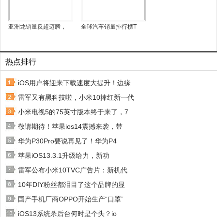
亚洲龙销量反超迈腾，
全球汽车销量排行榜T
热点排行
iOS用户将迎来下载速度大提升！边缘
雷军又有黑科技啦，小米10捧红新一代
小米电视5的75英寸版本终于来了，7
敬请期待！苹果ios14震撼来袭，带
华为P30Pro要说再见了！华为P4
苹果iOS13.3.1升级给力，新功
雷军公布小米10TVC广告片：新机代
10年DIY粉丝都泪目了这个品牌的显
国产手机厂商OPPO开始生产“口罩”
iOS13系统杀后台何时是个头？io