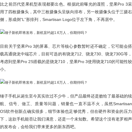
比之前历代坚果机型表现都要出色。根据此前曝光的谍照，坚果Pro 3采
用了四枚摄像头，其中三枚摄像头呈纵向排布，另一枚摄像头位于三摄右
侧，形成倒“L”形排列，Smartisan Logo位于左下角，不再居中。
目前关于坚果Pro 3的屏幕、芯片等核心参数暂时还不确定，它可能会搭
载高通骁龙中端芯片，目前可选的有骁龙712、骁龙730、骁龙730G等，
考虑到坚果Pro 2S搭载的是骁龙710，坚果Pro 3使用骁龙710的可能性较
小。
锤子手机从诞生至今其实吹过不少牛，但产品最终还是败给了最基础的续
航、信号、做工、质量等问题，销量也一直不温不火，虽然Smartisan
OS软件创新点确实很多，细节体验也足够优秀，但在硬件和资金的压力
下，这款手机能否让我们满意，还是一个未知数。希望这个没有老罗相声
的发布会，会给我们带来更多的新东西吧。