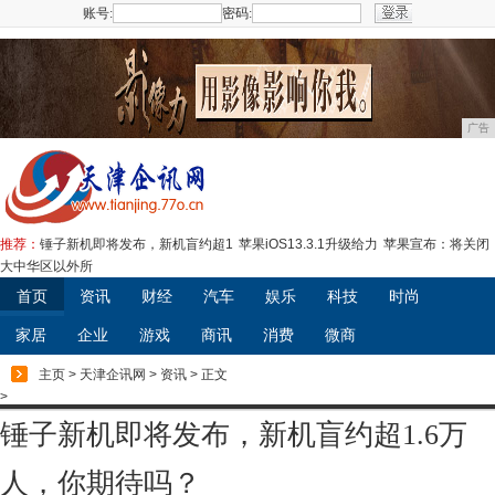
账号:
密码:
注册
广告
推荐：
锤子新机即将发布，新机盲约超1
苹果iOS13.3.1升级给力
苹果宣布：将关闭
大中华区以外所
首页
资讯
财经
汽车
娱乐
科技
时尚
家居
企业
游戏
商讯
消费
微商
主页
>
天津企讯网
>
资讯
> 正文
>
锤子新机即将发布，新机盲约超1.6万
人，你期待吗？