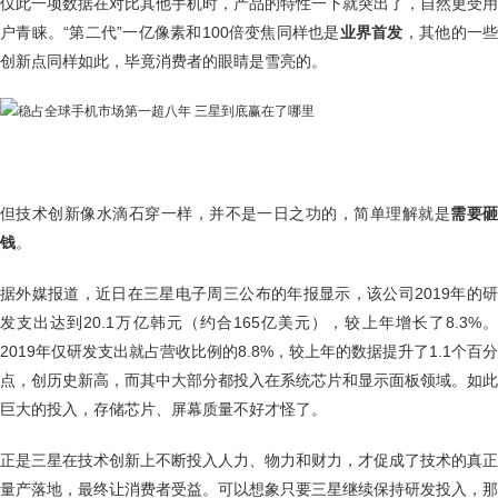
仅此一项数据在对比其他手机时，产品的特性一下就突出了，自然更受用
户青睐。“第二代”一亿像素和100倍变焦同样也是
业界首发
，其他的一
创新点同样如此，毕竟消费者的眼睛是雪亮的。
但技术创新像水滴石穿一样，并不是一日之功的，简单理解就是
需要
钱
。
据外媒报道，近日在三星电子周三公布的年报显示，该公司2019年的研
发支出达到20.1万亿韩元（约合165亿美元），较上年增长了8.3%。
2019年仅研发支出就占营收比例的8.8%，较上年的数据提升了1.1个百分
点，创历史新高，而其中大部分都投入在系统芯片和显示面板领域。如此
巨大的投入，存储芯片、屏幕质量不好才怪了。
正是三星在技术创新上不断投入人力、物力和财力，才促成了技术的真正
量产落地，最终让消费者受益。可以想象只要三星继续保持研发投入，那