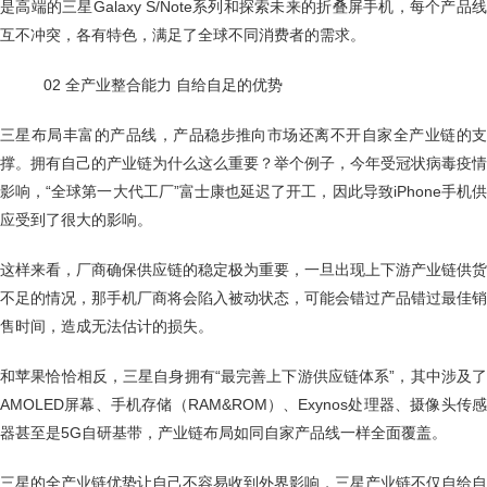
是高端的三星Galaxy S/Note系列和探索未来的折叠屏手机，每个产品线
互不冲突，各有特色，满足了全球不同消费者的需求。
02 全产业整合能力 自给自足的优势
三星布局丰富的产品线，产品稳步推向市场还离不开自家全产业链的支
撑。拥有自己的产业链为什么这么重要？举个例子，今年受冠状病毒疫情
影响，“全球第一大代工厂”富士康也延迟了开工，因此导致iPhone手机供
应受到了很大的影响。
这样来看，厂商确保供应链的稳定极为重要，一旦出现上下游产业链供货
不足的情况，那手机厂商将会陷入被动状态，可能会错过产品错过最佳销
售时间，造成无法估计的损失。
和苹果恰恰相反，三星自身拥有“最完善上下游供应链体系”，其中涉及了
AMOLED屏幕、手机存储（RAM&ROM）、Exynos处理器、摄像头传感
器甚至是5G自研基带，产业链布局如同自家产品线一样全面覆盖。
三星的全产业链优势让自己不容易收到外界影响，三星产业链不仅自给自