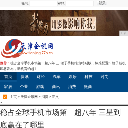
账号:
密码:
注册
广告
推荐：
稳占全球手机市场第一超八年 三
锤子手机推出特别版，标准配置6
锤子新机
即将发布，新机盲约超1
首页
资讯
财经
汽车
娱乐
科技
时尚
家居
企业
游戏
商讯
消费
微商
主页
>
天津企讯网
>
消费
> 正文
>
稳占全球手机市场第一超八年 三星到
底赢在了哪里